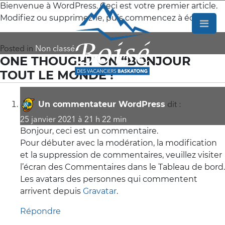
Bienvenue à WordPress. Ceci est votre premier article.
×
Modifiez ou supprimez-le, puis commencez à écrire!
Posted in
Non classé
ONE THOUGHT ON “
BONJOUR
TOUT LE MONDE !
”
dit :
Un commentateur WordPress
25 janvier 2021 à 21 h 22 min
Accueil
Bonjour, ceci est un commentaire.
Pour débuter avec la modération, la modification
Le
et la suppression de commentaires, veuillez visiter
l’écran des Commentaires dans le Tableau de bord.
projet
Les avatars des personnes qui commentent
arrivent depuis
Gravatar
.
Nos
Répondre
terrains