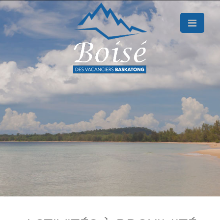
×
Accueil
Le
projet
Nos
terrains