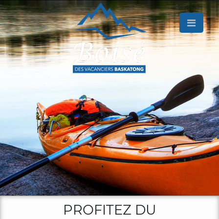
×
Accueil
Le
projet
Nos
PROFITEZ DU
terrains