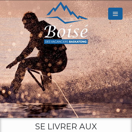
×
Accueil
Le
projet
Nos
SE LIVRER AUX
terrains